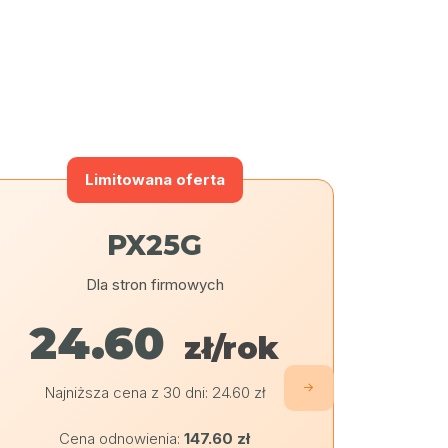
Limitowana oferta
PX25G
Dla stron firmowych
Dl
24.60
2
zł/rok
Najniższa cena z 30 dni:
24.60
zł
C
Wypr
Cena odnowienia:
147.60 zł