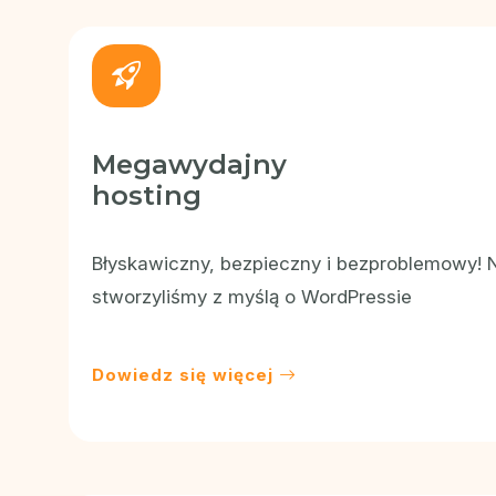
Bezpieczeństwo i wydajność
LiteSpeed + LiteSpeed Cache
Redis Cache
Automatyczne certyfikaty SSL
Megawydajny
Ochrona AntyDDoS
hosting
Instalator stron PixelApps
Wsparcie PHP od 5.6 do 8.5
Błyskawiczny, bezpieczny i bezproblemowy! 
Dostęp do SSH + WPCLI
stworzyliśmy z myślą o WordPressie
Dowiedz się więcej