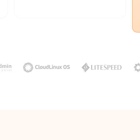
Cechy
14 dni darmowego testu
Brak limitu domen
Brak limitu skrzynek e-mail
Wsparcie techniczne 24/7
Migracja w 24 godziny
Kopie zapasowe 4 razy dziennie do 21
dni wstecz
Ochrona stron WWW i poczty
Brak limitu kont FTP
Brak limitu baz danych MySQL
Limit wysyłek wiadomości e-mail: 2000 /
24h