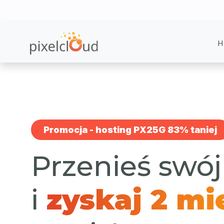
Skip
to
content
H
Promocja - hosting PX25G 83% taniej
Przenieś swój
i
zyskaj 2 mi