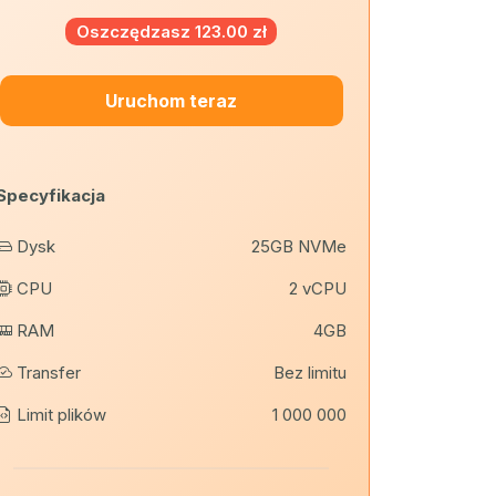
Oszczędzasz 123.00 zł
Uruchom teraz
Specyfik
Specyfikacja
Dysk
CPU
Dysk
25GB NVMe
RAM
CPU
2 vCPU
Transfe
RAM
4GB
Limit pl
Transfer
Bez limitu
Limit plików
1 000 000