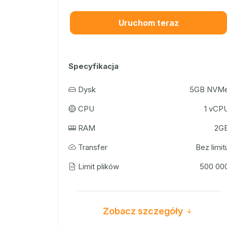
Uruchom teraz
Specyfikacja
Dysk
5GB NVM
CPU
1 vCP
RAM
2G
Transfer
Bez limit
Limit plików
500 00
Zobacz szczegóły