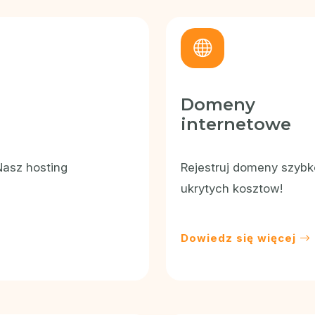
Bezpieczeństwo i wydajność
LiteSpeed + LiteSpeed Cache
Redis Cache
Automatyczne certyfikaty SSL
Domeny
Ochrona AntyDDoS
internetowe
Instalator stron PixelApps
Wsparcie PHP od 5.6 do 8.5
Nasz hosting
Rejestruj domeny szybk
Dostęp do SSH + WPCLI
ukrytych kosztow!
Dowiedz się więcej