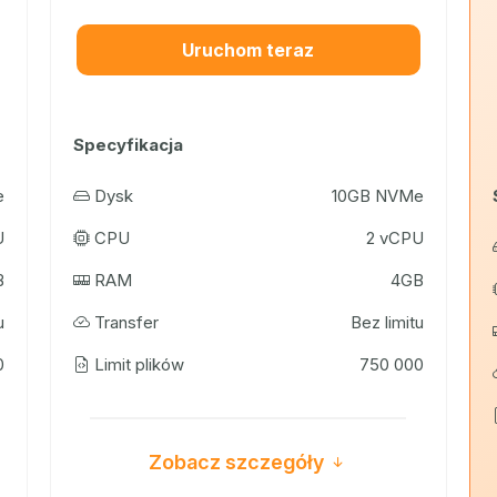
Uruchom teraz
Specyfikacja
e
Dysk
10GB NVMe
U
CPU
2 vCPU
B
RAM
4GB
u
Transfer
Bez limitu
0
Limit plików
750 000
Zobacz szczegóły