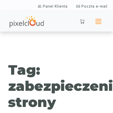
Skip
Panel Klienta
Poczta e-mail
to
Pomoc
content
Tag:
zabezpieczen
strony