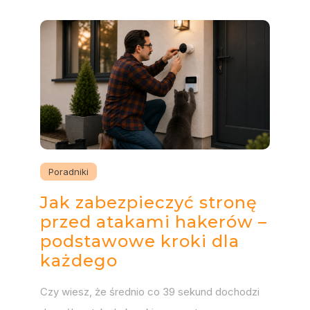
Poradniki
Jak zabezpieczyć stronę
przed atakami hakerów –
podstawowe kroki dla
każdego
Czy wiesz, że średnio co 39 sekund dochodzi